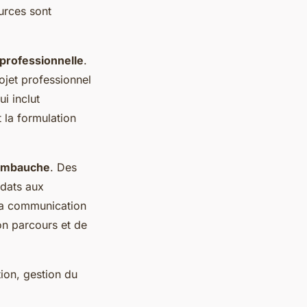
urces sont
 professionnelle
.
ojet professionnel
i inclut
t la formulation
'embauche
. Des
idats aux
 la communication
on parcours et de
ion, gestion du