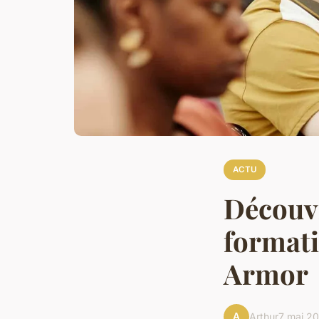
ACTU
Découvr
formati
Armor
A
Arthur
7 mai 2