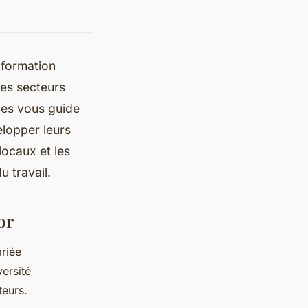
 formation
es secteurs
les vous guide
elopper leurs
ocaux et les
u travail.
or
riée
versité
teurs.