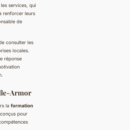
les services, qui
à renforcer leurs
onsable de
de consulter les
rises locales.
ne réponse
otivation
n.
alle-Armor
rs la
formation
 conçus pour
e compétences