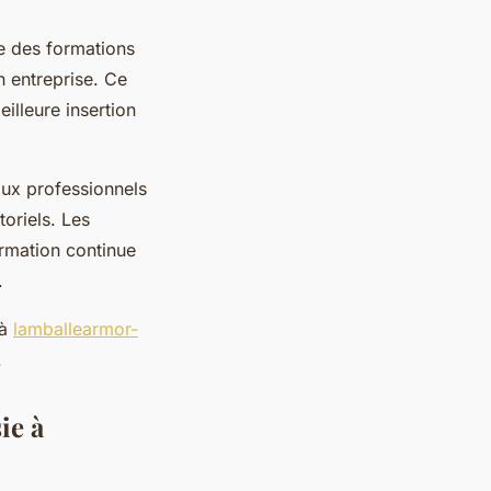
 des formations
n entreprise. Ce
illeure insertion
 aux professionnels
oriels. Les
rmation continue
.
 à
lamballearmor-
.
ie à