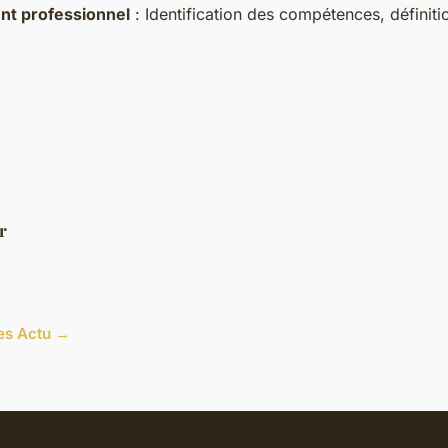
t professionnel
: Identification des compétences, définiti
r
les Actu →