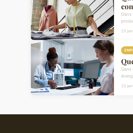
con
Dans 
produ
23 jan
EMP
Que
Dans 
énergé
23 jan