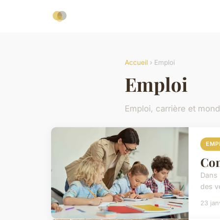
Accueil
› Emploi
Emploi
Emploi, carrière et mond
EMP
Com
Dans 
des v
23 jan