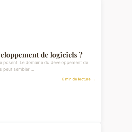
eloppement de logiciels ?
 se posent. Le domaine du développement de
s peut sembler ...
6 min de lecture →