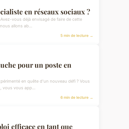
ialiste en réseaux sociaux ?
Avez-vous déjà envisagé de faire de cette
nous allons ab...
5 min de lecture →
uche pour un poste en
expérimenté en quête d'un nouveau défi ? Vous
, vous vous app...
6 min de lecture →
oi efficace en tant que