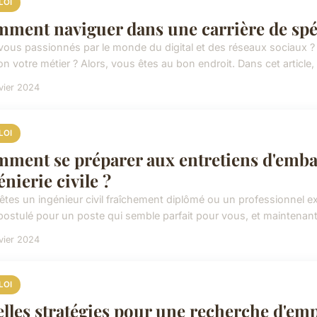
LOI
ment naviguer dans une carrière de spéc
vous passionnés par le monde du digital et des réseaux sociaux ? 
n votre métier ? Alors, vous êtes au bon endroit. Dans cet article, 
vier 2024
LOI
ment se préparer aux entretiens d'emba
énierie civile ?
êtes un ingénieur civil fraîchement diplômé ou un professionnel 
postulé pour un poste qui semble parfait pour vous, et maintenant
vier 2024
LOI
lles stratégies pour une recherche d'empl