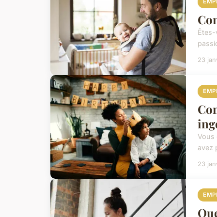
EMP
Com
Êtes-
passio
23 jan
EMP
Com
ing
Vous 
avez 
23 jan
EMP
Que