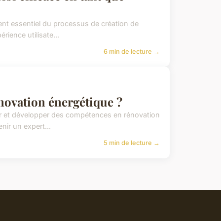
ment essentiel du processus de création de
ience utilisate...
6 min de lecture →
novation énergétique ?
r et développer des compétences en rénovation
nir un expert...
5 min de lecture →