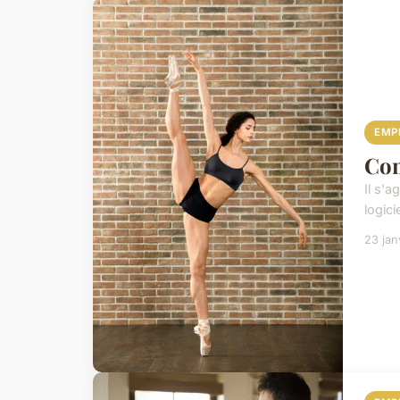
EMP
Com
Il s'
logici
23 jan