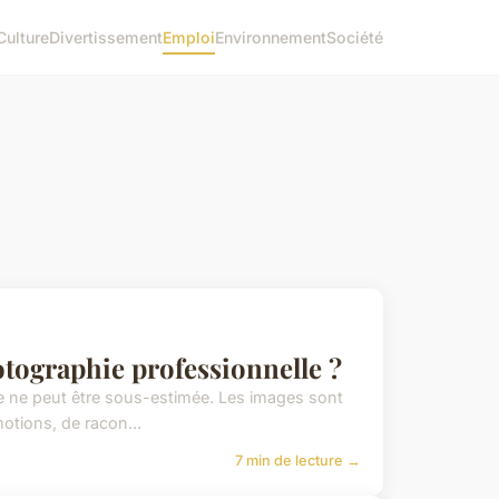
Culture
Divertissement
Emploi
Environnement
Société
tographie professionnelle ?
ie ne peut être sous-estimée. Les images sont
tions, de racon...
7 min de lecture →