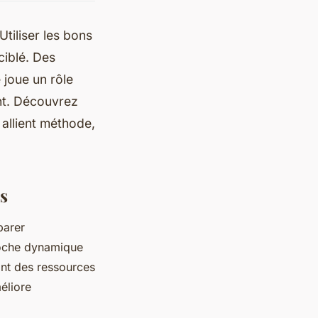
tiliser les bons
ciblé. Des
 joue un rôle
nt. Découvrez
 allient méthode,
s
parer
roche dynamique
ant des ressources
éliore