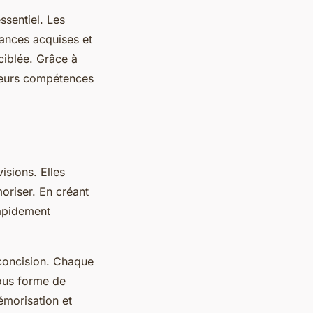
ssentiel. Les
sances acquises et
 ciblée. Grâce à
r leurs compétences
isions. Elles
oriser. En créant
rapidement
a concision. Chaque
sous forme de
émorisation et