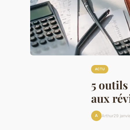
ACTU
5 outil
aux rév
A
Arthur
29 janvi