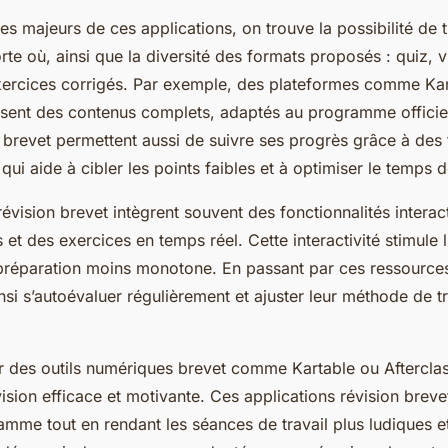
s majeurs de ces applications, on trouve la possibilité de tr
te où, ainsi que la diversité des formats proposés : quiz, v
xercices corrigés. Par exemple, des plateformes comme Ka
osent des contenus complets, adaptés au programme officie
 brevet permettent aussi de suivre ses progrès grâce à des
qui aide à cibler les points faibles et à optimiser le temps d
évision brevet intègrent souvent des fonctionnalités interact
et des exercices en temps réel. Cette interactivité stimule
a préparation moins monotone. En passant par ces ressources 
si s’autoévaluer régulièrement et ajuster leur méthode de tr
er des outils numériques brevet comme Kartable ou Aftercla
sion efficace et motivante. Ces applications révision brevet 
amme tout en rendant les séances de travail plus ludiques e