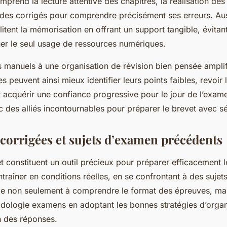
mprend la lecture attentive des chapitres, la réalisation des
n des corrigés pour comprendre précisément ses erreurs. Aus
litent la mémorisation en offrant un support tangible, évitan
er le seul usage de ressources numériques.
es manuels à une organisation de révision bien pensée ampli
es peuvent ainsi mieux identifier leurs points faibles, revoir 
 acquérir une confiance progressive pour le jour de l’exame
 des alliés incontournables pour préparer le brevet avec sé
 corrigées et sujets d’examen précédents
t constituent un outil précieux pour préparer efficacement 
ntraîner en conditions réelles, en se confrontant à des sujet
de non seulement à comprendre le format des épreuves, mai
odologie examens en adoptant les bonnes stratégies d’orga
n des réponses.