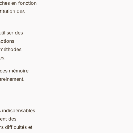
iches en fonction
titution des
tiliser des
notions
s méthodes
es.
tuces mémoire
sereinement.
s indispensables
lent des
 difficultés et