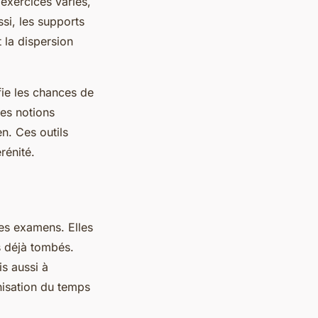
 exercices variés,
si, les supports
t la dispersion
fie les chances de
les notions
n. Ces outils
rénité.
les examens. Elles
s déjà tombés.
s aussi à
nisation du temps