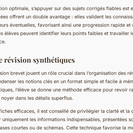
on optimale, s’appuyer sur des sujets corrigés fiables est e
lées offrent un double avantage : elles valident les connais
eurs éventuelles, favorisant ainsi une progression rapide et
s élèves peuvent identifier leurs points faibles et travaille
ce.
e révision synthétiques
sion brevet jouent un rôle crucial dans l’organisation des rév
denser les notions clés en un format simple et facile à mém
tiques, l’élève se donne une méthode efficace pour revoir 
e noyer dans les détails superflus.
iches efficaces, il est conseillé de privilégier la clarté et l
ir uniquement les informations indispensables, présentées 
ases courtes ou de schémas. Cette technique favorise la m