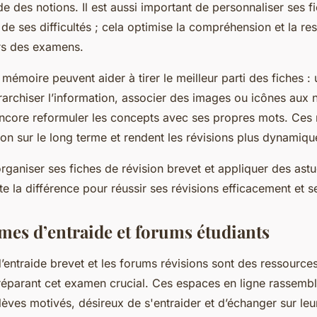
ide des notions. Il est aussi important de personnaliser ses f
de ses difficultés ; cela optimise la compréhension et la res
rs des examens.
émoire peuvent aider à tirer le meilleur parti des fiches : u
rarchiser l’information, associer des images ou icônes aux 
encore reformuler les concepts avec ses propres mots. Ce
ntion sur le long terme et rendent les révisions plus dynamiqu
rganiser ses fiches de révision brevet et appliquer des as
te la différence pour réussir ses révisions efficacement et 
rmes d’entraide et forums étudiants
’entraide brevet et les forums révisions sont des ressource
réparant cet examen crucial. Ces espaces en ligne rassemb
ves motivés, désireux de s'entraider et d’échanger sur leurs