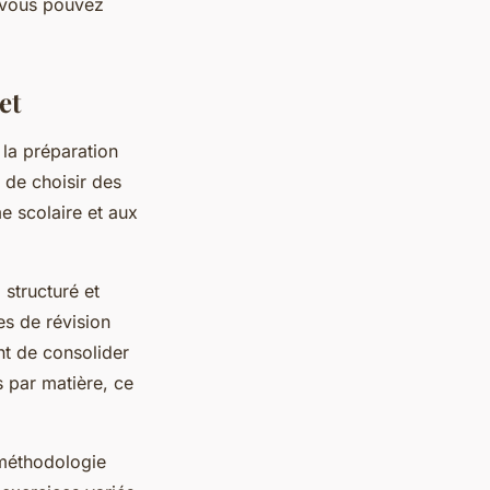
, vous pouvez
et
 la préparation
l de choisir des
 scolaire et aux
 structuré et
es de révision
nt de consolider
 par matière, ce
 méthodologie