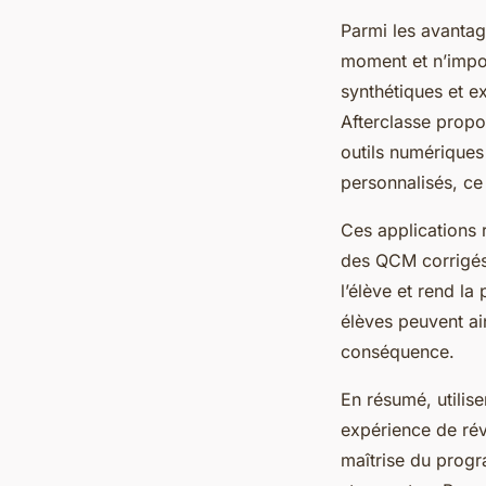
Parmi les avantage
moment et n’impor
synthétiques et e
Afterclasse prop
outils numériques
personnalisés, ce 
Ces applications r
des QCM corrigés 
l’élève et rend l
élèves peuvent ain
conséquence.
En résumé, utilis
expérience de révi
maîtrise du progr