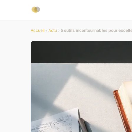
Accueil
›
Actu
›
5 outils incontournables pour excell