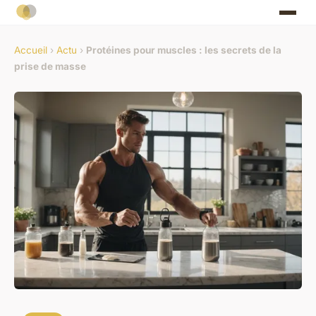
Accueil
›
Actu
›
Protéines pour muscles : les secrets de la
prise de masse