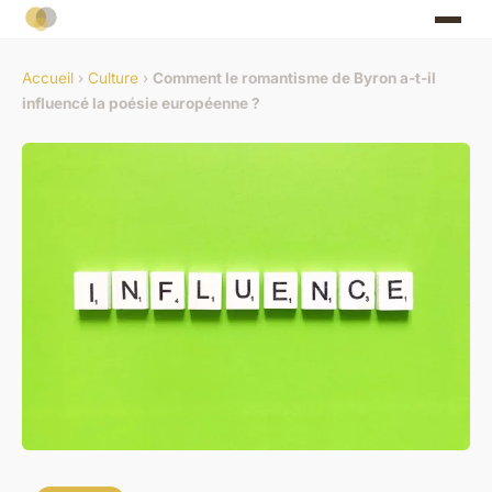
Accueil
›
Culture
›
Comment le romantisme de Byron a-t-il
influencé la poésie européenne ?